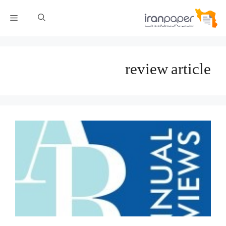
رش
فهر
ه
حتوا
review article