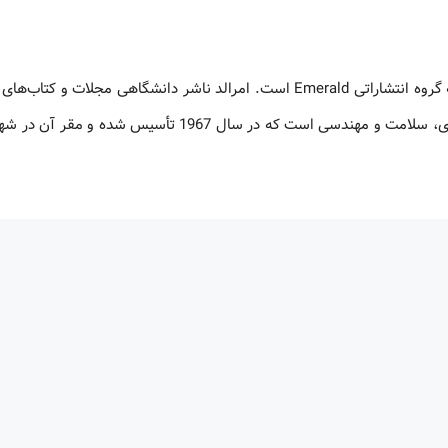
معرفی پایگاه اطلاعاتی Emerald: پایگاه اطلاعاتی Emerald متعلق به گروه انتشاراتی Emerald است. امرالد ناشر دانشگاهی مجلا
حوزه‌های تخصصی مدیریت، تجارت و بازاریابی، آموزش، علوم کتابداری، سلامت و مهندسی است که در سال 1967 تأس