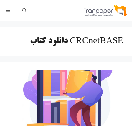
رش
فهر
ه
حتوا
CRCnetBASE دانلود کتاب