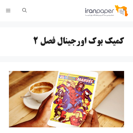
رش
فهر
ه
حتوا
کمیک بوک اورجینال فصل 2