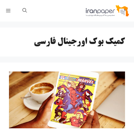
رش
فهر
ه
حتوا
کمیک بوک اورجینال فارسی