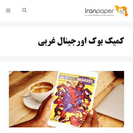
رش
فهر
ه
حتوا
کمیک بوک اورجینال غربی