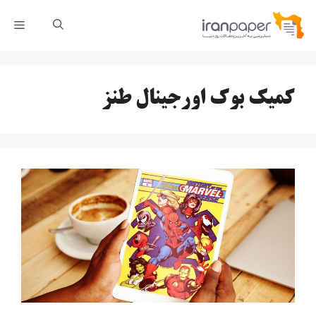
رش
فهر
ه
حتوا
کمیک بوک اورجینال طنز