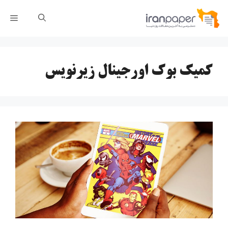
رش
فهر
ه
حتوا
کمیک بوک اورجینال زیرنویس