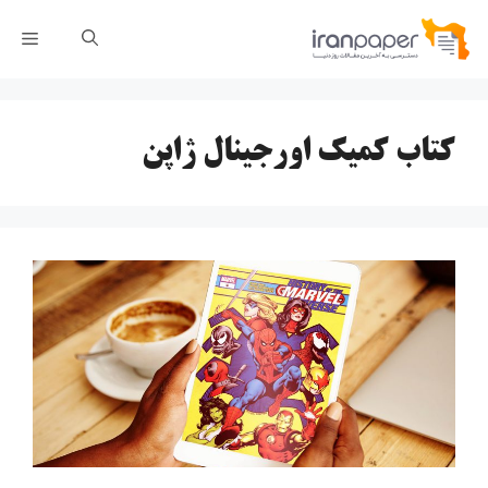
رش
فهر
ه
حتوا
کتاب کمیک اورجینال ژاپن