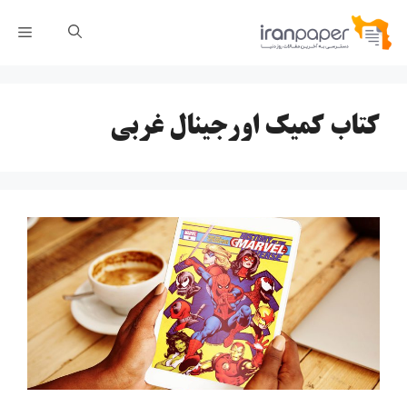
رش
فهر
ه
حتوا
کتاب کمیک اورجینال غربی