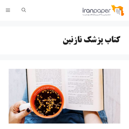
رش
فهر
ه
حتوا
کتاب پزشک نازنین