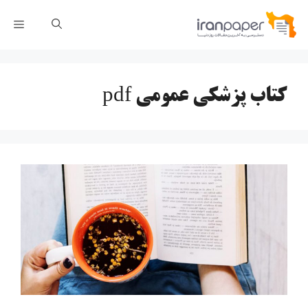
رش
فهر
ه
حتوا
کتاب پزشکی عمومی pdf