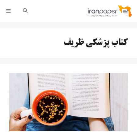
رش
فهر
ه
حتوا
کتاب پزشکی ظریف