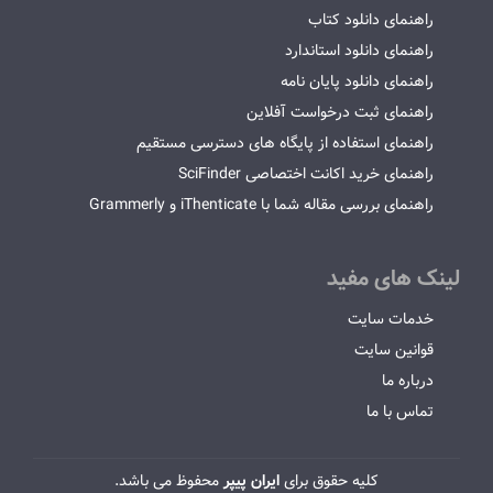
راهنمای دانلود کتاب
راهنمای دانلود استاندارد
راهنمای دانلود پایان نامه
راهنمای ثبت درخواست آفلاین
راهنمای استفاده از پایگاه های دسترسی مستقیم
راهنمای خرید اکانت اختصاصی SciFinder
راهنمای بررسی مقاله شما با iThenticate و Grammerly
لینک های مفید
خدمات سایت
قوانین سایت
درباره ما
تماس با ما
کلیه حقوق برای
ایران پیپر
محفوظ می باشد.