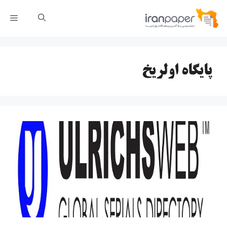
رش
فهر
ه
حتوا
پایگاه اولریخ