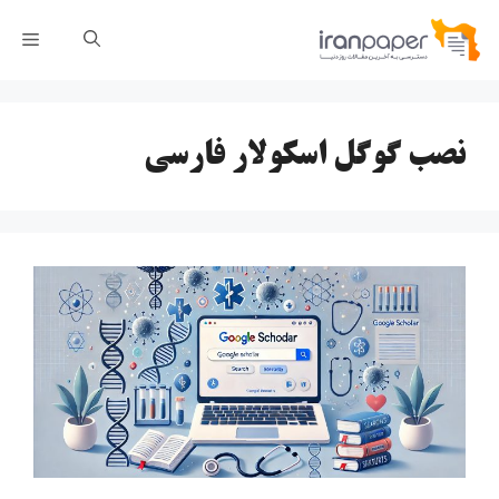
رش
فهر
ه
حتوا
نصب گوگل اسکولار فارسی