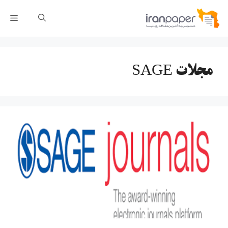
رش
فهر
ه
حتوا
مجلات SAGE