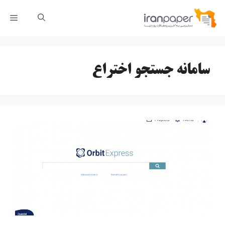
رش
فهر
ه
حتوا
سامانه جستجو اختراع