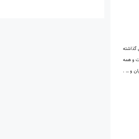
 گذاشته
ت و همه
ن و … .