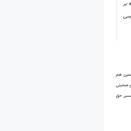
 بر
رسی
همین هم
م صحبتی
مسیر حق