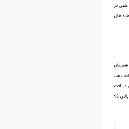
علمی در
اده های
د و همچنان
ئه دهد.
 دریافت
کتاب و پتنت های علمی را نیز داراست. در پشت ظاهر ساده و آرام سامانه، دنیایی از دسترسی های دیوانه کننده قرار گرفته است. آمار موفقیت بالای 98