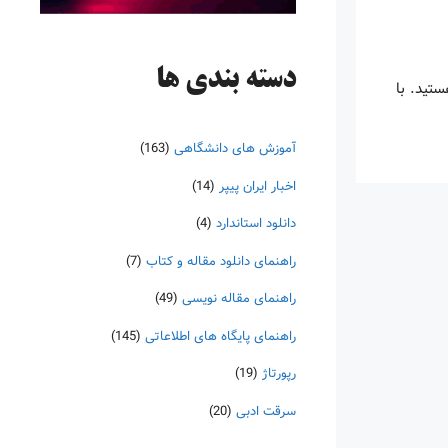
دسته‌ بندی ها
های عاشقانه به زبان های دیگر کدام است؟ فرض کنید به دنبال “کتاب عاشقانه” و معروف romeo & juliet هستید. با
آموزش های دانشگاهی
(163)
اخبار ایران پیپر
(14)
دانلود استاندارد
(4)
راهنمای دانلود مقاله و کتاب
(7)
راهنمای مقاله نویسی
(49)
راهنمای پایگاه های اطلاعاتی
(145)
رپورتاژ
(19)
سرقت ادبی
(20)