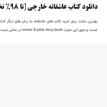
دانلود کتاب عاشقانه خارجی [تا 98% تخفیف]
جست و جوی این عبارت romeo & juliet story book در بخش جست وجوی گوگل تعداد زیادی سایت برای شما به نمایش در می …