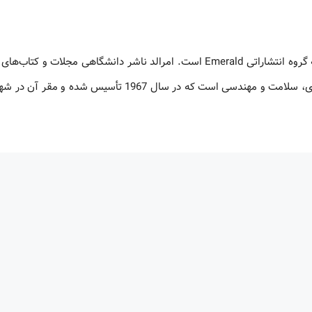
معرفی پایگاه اطلاعاتی Emerald: پایگاه اطلاعاتی Emerald متعلق به گروه انتشاراتی Emerald است. امرالد ناشر دانشگاهی مجلا
حوزه‌های تخصصی مدیریت، تجارت و بازاریابی، آموزش، علوم کتابداری، سلامت و مهندسی است که در سال 1967 تأس