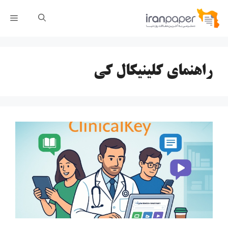
رش
فهر
ه
حتوا
راهنمای کلینیکال کی