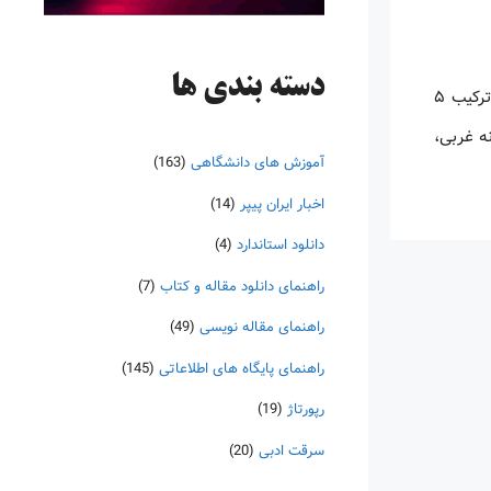
دسته‌ بندی ها
معرفی: پایگاه اطلاعاتی BioOne، مجلات گردآوری‌شده توسط شرکت BioOne را ارائه می دهد. شرکت غیر انتفاعی BioOne در سال ۱۹۹۹ با ترکیب ۵
ه غربی،
آموزش های دانشگاهی
(163)
اخبار ایران پیپر
(14)
دانلود استاندارد
(4)
راهنمای دانلود مقاله و کتاب
(7)
راهنمای مقاله نویسی
(49)
راهنمای پایگاه های اطلاعاتی
(145)
رپورتاژ
(19)
سرقت ادبی
(20)