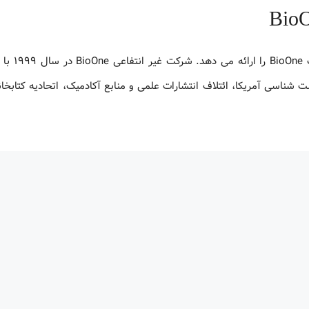
ناسی آمریکا، ائتلاف انتشارات علمی و منابع آکادميک، اتحادیه کتابخان