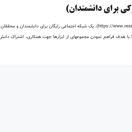
کی برای دانشمندان)
ریسرچ ‏گیت، شبکه اجتماعی دانشمندان ریسرچ ‏گیت (https://www.researchgate.net)، یک شبکه اجتماعی رایگان برای دانشمندا
آن را ” ‏فیسبوکی برای دانشمندان” می‏دانند. این شبکه در سال 2008 با هدف فراهم نمودن مجموعه‏ای از ابزارها جهت همکاری، اشترا