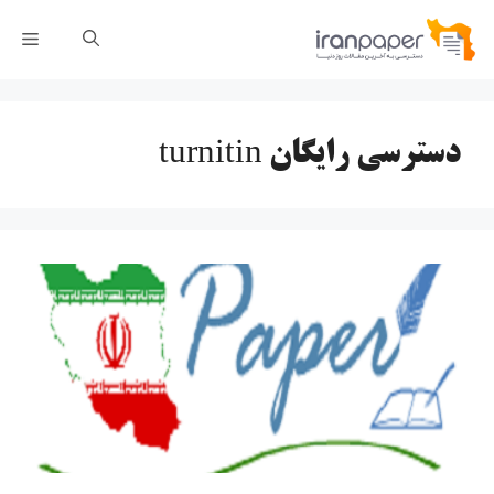
رش
فهر
ه
حتوا
دسترسی رایگان turnitin