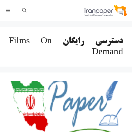
رش
فهر
ه
حتوا
دسترسی رایگان Films On
Demand