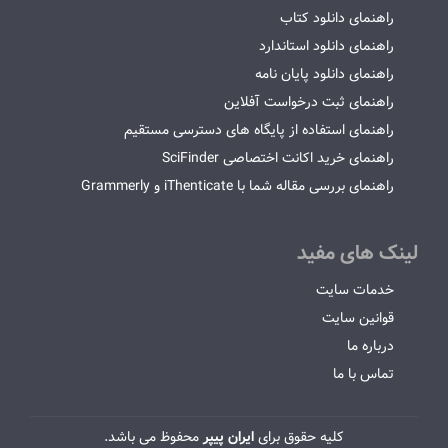
راهنمای دانلود کتاب
راهنمای دانلود استاندارد
راهنمای دانلود پایان نامه
راهنمای ثبت درخواست آفلاین
راهنمای استفاده از پایگاه های دسترسی مستقیم
راهنمای خرید اکانت اختصاصی SciFinder
راهنمای بررسی مقاله شما با iThenticate و Grammerly
لینک های مفید
خدمات سایت
قوانین سایت
درباره ما
تماس با ما
کلیه حقوق برای
ایران پیپر
محفوظ می باشد.