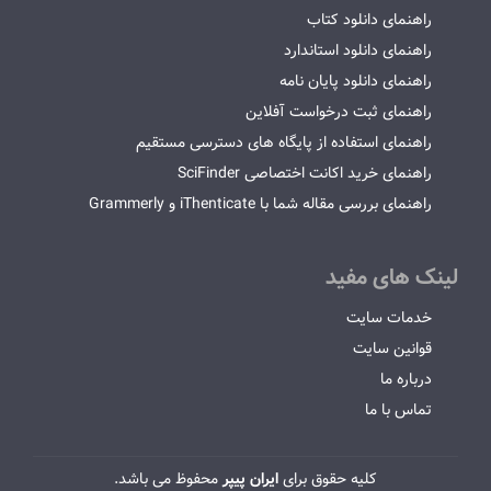
راهنمای دانلود کتاب
راهنمای دانلود استاندارد
راهنمای دانلود پایان نامه
راهنمای ثبت درخواست آفلاین
راهنمای استفاده از پایگاه های دسترسی مستقیم
راهنمای خرید اکانت اختصاصی SciFinder
راهنمای بررسی مقاله شما با iThenticate و Grammerly
لینک های مفید
خدمات سایت
قوانین سایت
درباره ما
تماس با ما
کلیه حقوق برای
ایران پیپر
محفوظ می باشد.