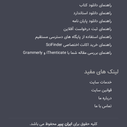
راهنمای دانلود کتاب
راهنمای دانلود استاندارد
راهنمای دانلود پایان نامه
راهنمای ثبت درخواست آفلاین
راهنمای استفاده از پایگاه های دسترسی مستقیم
راهنمای خرید اکانت اختصاصی SciFinder
راهنمای بررسی مقاله شما با iThenticate و Grammerly
لینک های مفید
خدمات سایت
قوانین سایت
درباره ما
تماس با ما
کلیه حقوق برای
ایران پیپر
محفوظ می باشد.