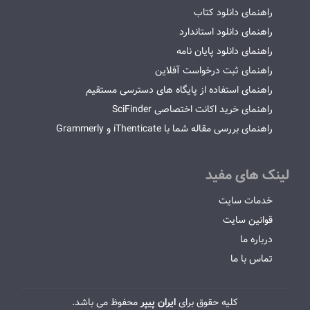
راهنمای دانلود کتاب
راهنمای دانلود استاندارد
راهنمای دانلود پایان نامه
راهنمای ثبت درخواست آفلاین
راهنمای استفاده از پایگاه های دسترسی مستقیم
راهنمای خرید اکانت اختصاصی SciFinder
راهنمای بررسی مقاله شما با iThenticate و Grammerly
لینک های مفید
خدمات سایت
قوانین سایت
درباره ما
تماس با ما
کلیه حقوق برای
ایران پیپر
محفوظ می باشد.