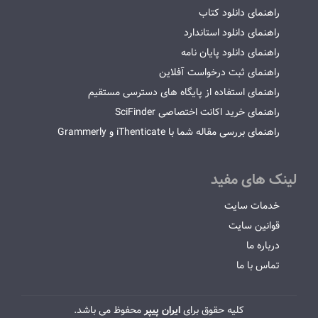
راهنمای دانلود کتاب
راهنمای دانلود استاندارد
راهنمای دانلود پایان نامه
راهنمای ثبت درخواست آفلاین
راهنمای استفاده از پایگاه های دسترسی مستقیم
راهنمای خرید اکانت اختصاصی SciFinder
راهنمای بررسی مقاله شما با iThenticate و Grammerly
لینک های مفید
خدمات سایت
قوانین سایت
درباره ما
تماس با ما
کلیه حقوق برای
ایران پیپر
محفوظ می باشد.