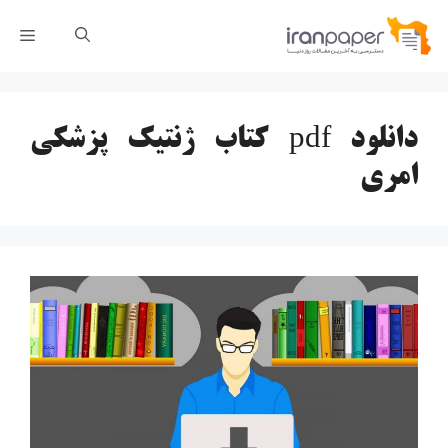
رش
فهر
ه
حتوا
دانلود pdf کتاب ژنتیک پزشکی
امری