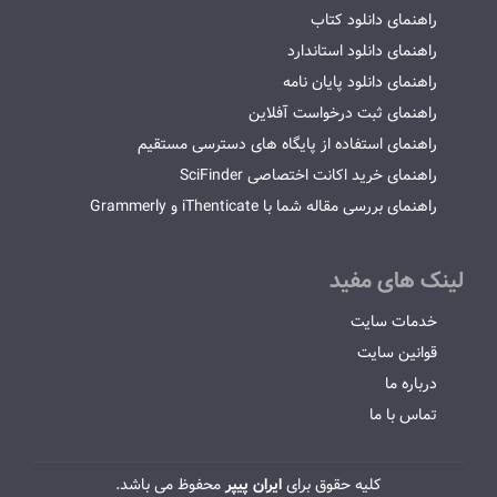
راهنمای دانلود کتاب
راهنمای دانلود استاندارد
راهنمای دانلود پایان نامه
راهنمای ثبت درخواست آفلاین
راهنمای استفاده از پایگاه های دسترسی مستقیم
راهنمای خرید اکانت اختصاصی SciFinder
راهنمای بررسی مقاله شما با iThenticate و Grammerly
لینک های مفید
خدمات سایت
قوانین سایت
درباره ما
تماس با ما
کلیه حقوق برای
ایران پیپر
محفوظ می باشد.