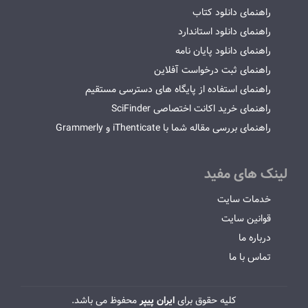
راهنمای دانلود کتاب
راهنمای دانلود استاندارد
راهنمای دانلود پایان نامه
راهنمای ثبت درخواست آفلاین
راهنمای استفاده از پایگاه های دسترسی مستقیم
راهنمای خرید اکانت اختصاصی SciFinder
راهنمای بررسی مقاله شما با iThenticate و Grammerly
لینک های مفید
خدمات سایت
قوانین سایت
درباره ما
تماس با ما
کلیه حقوق برای
ایران پیپر
محفوظ می باشد.