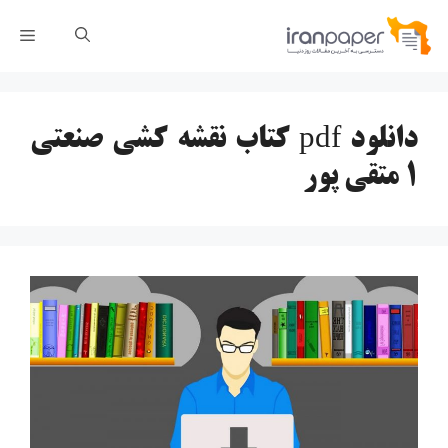
رش
فهر
ه
حتوا
دانلود pdf کتاب نقشه کشی صنعتی
1 متقی پور