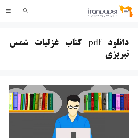
رش
فهر
ه
حتوا
دانلود pdf کتاب غزلیات شمس
تبریزی