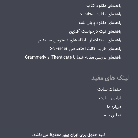
راهنمای دانلود کتاب
راهنمای دانلود استاندارد
راهنمای دانلود پایان نامه
راهنمای ثبت درخواست آفلاین
راهنمای استفاده از پایگاه های دسترسی مستقیم
راهنمای خرید اکانت اختصاصی SciFinder
راهنمای بررسی مقاله شما با iThenticate و Grammerly
لینک های مفید
خدمات سایت
قوانین سایت
درباره ما
تماس با ما
کلیه حقوق برای
ایران پیپر
محفوظ می باشد.