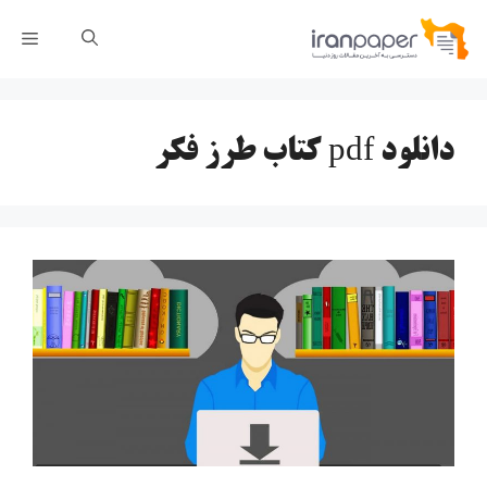
رش
فهر
ه
حتوا
دانلود pdf کتاب طرز فکر