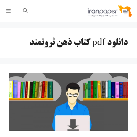
رش
فهر
ه
حتوا
دانلود pdf کتاب ذهن ثروتمند