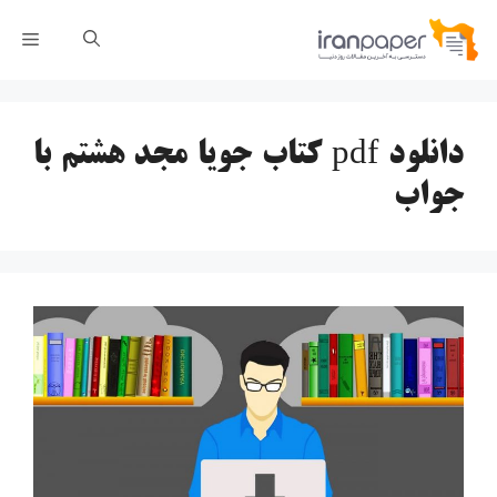
رش
فهر
ه
حتوا
دانلود pdf کتاب جویا مجد هشتم با
جواب