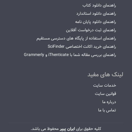
راهنمای دانلود کتاب
راهنمای دانلود استاندارد
راهنمای دانلود پایان نامه
راهنمای ثبت درخواست آفلاین
راهنمای استفاده از پایگاه های دسترسی مستقیم
راهنمای خرید اکانت اختصاصی SciFinder
راهنمای بررسی مقاله شما با iThenticate و Grammerly
لینک های مفید
خدمات سایت
قوانین سایت
درباره ما
تماس با ما
کلیه حقوق برای
ایران پیپر
محفوظ می باشد.