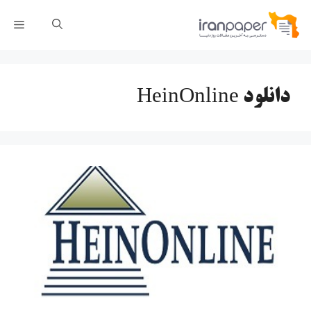
رش
فهر
ه
حتوا
دانلود HeinOnline