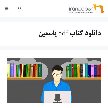
رش
فهر
ه
حتوا
دانلود کتاب pdf یاسمین