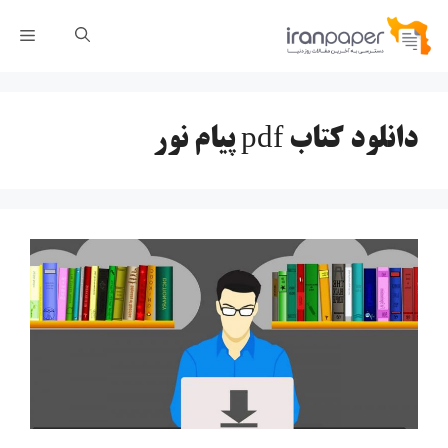
رش
فهر
ه
حتوا
دانلود کتاب pdf پیام نور