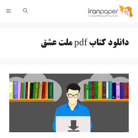
رش
فهر
ه
حتوا
دانلود کتاب pdf ملت عشق