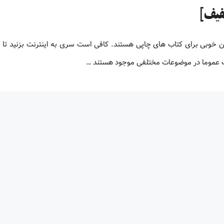
لیون کتاب پی دی اف زبان اصلی کتاب های PDF جایگزین خوبی برای کتاب های چاپی هستند. کافی است سری به اینترنت بزنید ت
اف عموما در موضوعات مختلفی موجود هستند …