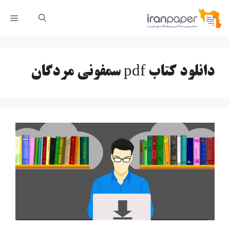
رش
فهر
ه
حتوا
دانلود کتاب pdf سمفونی مردگان