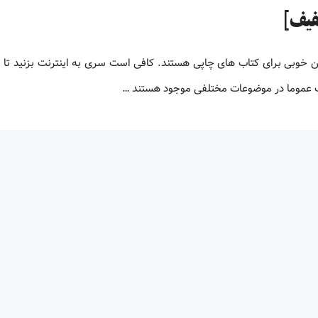
لیون کتاب پی دی اف زبان اصلی کتاب های PDF جایگزین خوبی برای کتاب های چاپی هستند. کافی است سری به اینترنت بزنید ت
اف عموما در موضوعات مختلفی موجود هستند …