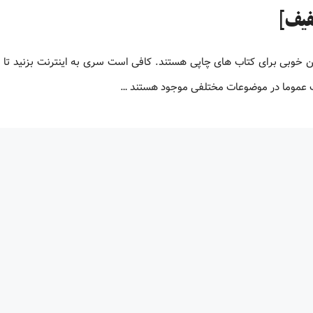
لیون کتاب پی دی اف زبان اصلی کتاب های PDF جایگزین خوبی برای کتاب های چاپی هستند. کافی است سری به اینترنت بزنید ت
اف عموما در موضوعات مختلفی موجود هستند …