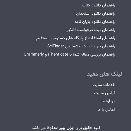
راهنمای دانلود کتاب
راهنمای دانلود استاندارد
راهنمای دانلود پایان نامه
راهنمای ثبت درخواست آفلاین
راهنمای استفاده از پایگاه های دسترسی مستقیم
راهنمای خرید اکانت اختصاصی SciFinder
راهنمای بررسی مقاله شما با iThenticate و Grammerly
لینک های مفید
خدمات سایت
قوانین سایت
درباره ما
تماس با ما
کلیه حقوق برای
ایران پیپر
محفوظ می باشد.