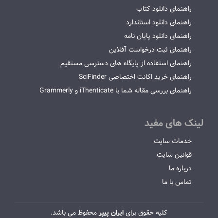
راهنمای دانلود کتاب
راهنمای دانلود استاندارد
راهنمای دانلود پایان نامه
راهنمای ثبت درخواست آفلاین
راهنمای استفاده از پایگاه های دسترسی مستقیم
راهنمای خرید اکانت اختصاصی SciFinder
راهنمای بررسی مقاله شما با iThenticate و Grammerly
لینک های مفید
خدمات سایت
قوانین سایت
درباره ما
تماس با ما
کلیه حقوق برای
ایران پیپر
محفوظ می باشد.