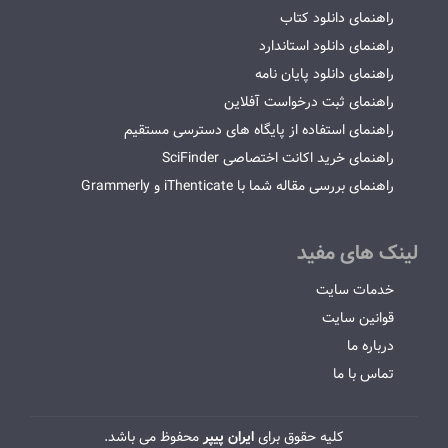
راهنمای دانلود کتاب
راهنمای دانلود استاندارد
راهنمای دانلود پایان نامه
راهنمای ثبت درخواست آفلاین
راهنمای استفاده از پایگاه های دسترسی مستقیم
راهنمای خرید اکانت اختصاصی SciFinder
راهنمای بررسی مقاله شما با iThenticate و Grammerly
لینک های مفید
خدمات سایت
قوانین سایت
درباره ما
تماس با ما
کلیه حقوق برای
ایران پیپر
محفوظ می باشد.