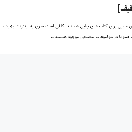
لیون کتاب پی دی اف زبان اصلی کتاب های PDF جایگزین خوبی برای کتاب های چاپی هستند. کافی است سری به اینترنت بزنید ت
اف عموما در موضوعات مختلفی موجود هستند …