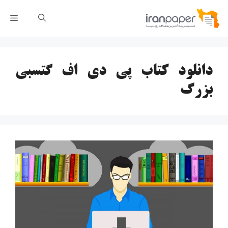
رش
فهر
ه
حتوا
دانلود کتاب پی دی اف گتسبی
بزرگ