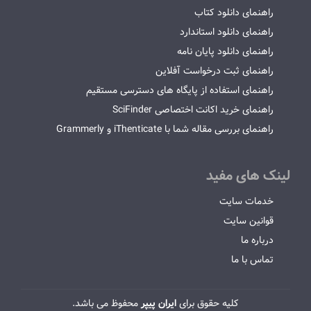
راهنمای دانلود کتاب
راهنمای دانلود استاندارد
راهنمای دانلود پایان نامه
راهنمای ثبت درخواست آفلاین
راهنمای استفاده از پایگاه های دسترسی مستقیم
راهنمای خرید اکانت اختصاصی SciFinder
راهنمای بررسی مقاله شما با iThenticate و Grammerly
لینک های مفید
خدمات سایت
قوانین سایت
درباره ما
تماس با ما
کلیه حقوق برای
ایران پیپر
محفوظ می باشد.