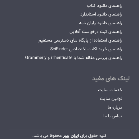
راهنمای دانلود کتاب
راهنمای دانلود استاندارد
راهنمای دانلود پایان نامه
راهنمای ثبت درخواست آفلاین
راهنمای استفاده از پایگاه های دسترسی مستقیم
راهنمای خرید اکانت اختصاصی SciFinder
راهنمای بررسی مقاله شما با iThenticate و Grammerly
لینک های مفید
خدمات سایت
قوانین سایت
درباره ما
تماس با ما
کلیه حقوق برای
ایران پیپر
محفوظ می باشد.